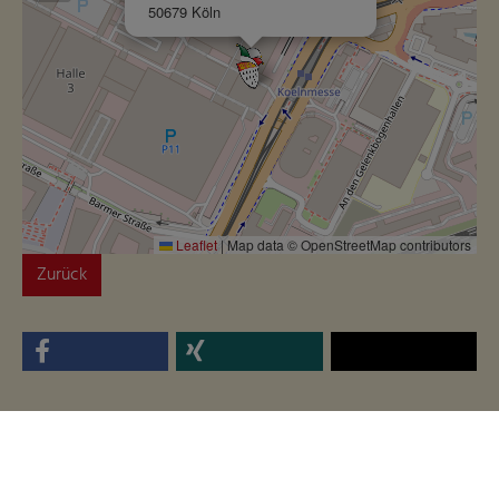
50679 Köln
Leaflet
|
Map data © OpenStreetMap contributors
Zurück