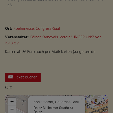
e.V.
Ort:
Koelnmesse, Congress-Saal
Veranstalter:
Kölner Karnevals-Verein "UNGER UNS" von
1948 e.V.
Karten ab 36 Euro auch per Mail: karten@ungeruns.de
Ticket buchen
Ort
×
+
Koelnmesse, Congress-Saal
Deutz-Mülheimer Straße 51
−
Skip to main content
Deutz