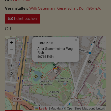
Ort:
Flora Köln
Veranstalter:
Willi Ostermann Gesellschaft Köln 1967 e.V.
Ticket buchen
Ort
×
+
Flora Köln
Alter Stammheimer Weg
−
Riehl
50735 Köln
Skip to main content
Leaflet
|
Map data © OpenStreetMap contributors